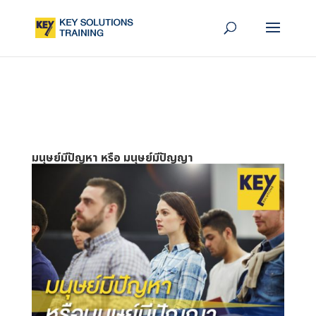
มนุษย์มีปัญหา หรือ มนุษย์มีปัญญา