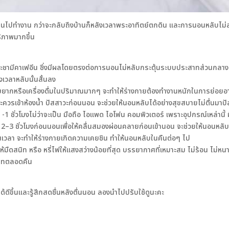
้านไปทำงาน กว่าจะกลับถึงบ้านก็หลังเวลาพระอาทิตย์ตกดิน และการนอนหลับไม่
ธิภาพมากขึ้น
มีคาเฟอีน ซึ่งมีผลโดยตรงต่อการนอนไม่หลับกระตุ้นระบบประสาทส่วนกลางทำใ
เวลาหลับนั้นสั้นลง
ากหรือเครื่องดื่มในปริมาณมากๆ จะทำให้ร่างกายต้องทำงานหนักในการย่อยอาหา
ละควรเข้าห้องน้ำ ปัสสาวะก่อนนอน จะช่วยให้นอนหลับได้อย่างสุขสบายไม่ตื่นมาป
ั่วโมงไม่ว่าจะเป็น มือถือ ไอแพด ไอโฟน คอมพิวเตอร์ เพราะอุปกรณ์เหล่านี้
–3 ชั่วโมงก่อนนอนเพื่อให้คลื่นสมองผ่อนคลายก่อนเข้านอน จะช่วยให้นอนหลับส
เวลา จะทำให้ร่างกายเกิดความเคยชิน ทำให้นอนหลับในคืนต่อๆ ไป
ิท หรือ หรี่ไฟให้แสงสว่างน้อยที่สุด บรรยากาศที่เหมาะสม ไม่ร้อน ไม่หน
สนิทตลอดคืน
ดีขึ้นและรู้สึกสดชื่นหลังตื่นนอน ลองนำไปปรับใช้ดูนะคะ